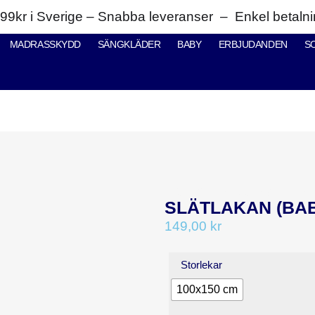
 999kr i Sverige – Snabba leveranser – Enkel betal
MADRASSKYDD
SÄNGKLÄDER
BABY
ERBJUDANDEN
S
CATEGORY:
BABYSORTIM
SLÄTLAKAN (BA
149,00
kr
Storlekar
100x150 cm