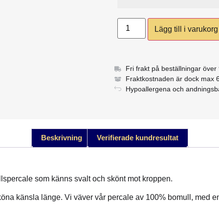
Lägg till i varukorg
Fri frakt på beställningar över
Fraktkostnaden är dock max 6
Hypoallergena och andningsba
Beskrivning
Verifierade kundresultat
llspercale som känns svalt och skönt mot kroppen.
 sköna känsla länge. Vi väver vår percale av 100% bomull, med en