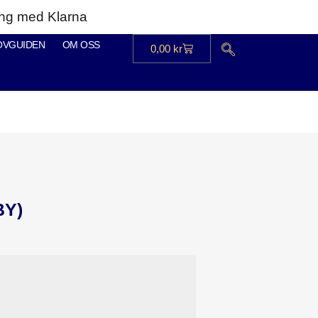
ning med Klarna
OVGUIDEN
OM OSS
0,00
kr
ENTET
BY)