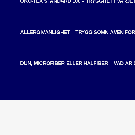
ÖKO-TEX STANDARD 100 – TRYGGHET I VARJE
ALLERGIVÄNLIGHET – TRYGG SÖMN ÄVEN FÖR
DUN, MICROFIBER ELLER HÅLFIBER – VAD ÄR