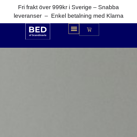
Fri frakt över 999kr i Sverige – Snabba
leveranser – Enkel betalning med Klarna