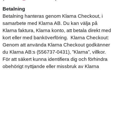
Betalning
Betalning hanteras genom Klarna Checkout, i
samarbete med Klarna AB. Du kan välja på
Klarna faktura, Klarna konto, att betala direkt med
kort eller med banköverföring. Klarna Checkout:
Genom att använda Klarna Checkout godkänner
du Klarna AB:s (556737-0431), ”Klarna”, villkor.
För att säkert kunna identifiera dig och förhindra
obehörigt nyttjande eller missbruk av Klarna
Checkout samt för att uppfylla kraven enligt god
kreditgivningssed behöver Klarna säkerställa din
identitet. Klarna hämtar tilläggsinformation såsom
personnummer, namn och adress samt, vid val av
kreditalternativ, kreditinformation från olika
leverantörer. Klarna behöver även använda den