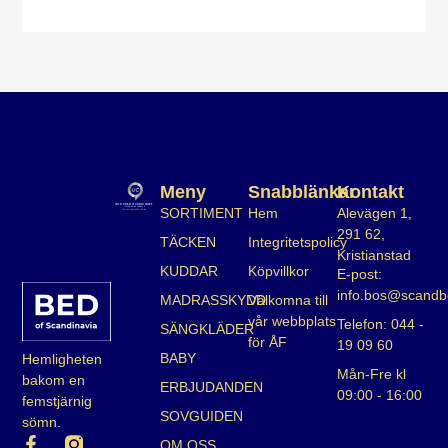
Meny
Snabblänkar
Kontakt
SORTIMENT
Hem
Alevägen 1,
291 62,
TÄCKEN
Integritetspolicy
Kristianstad
KUDDAR
Köpvillkor
E-post:
info.bos@scandb
MADRASSKYDD
Välkomna till
vår webbplats
Telefon: 044 -
SÄNGKLÄDER
för ÅF
19 09 60
BABY
Hemligheten
Mån-Fre kl
bakom en
ERBJUDANDEN
09:00 - 16:00
femstjärnig
SOVGUIDEN
sömn.
OM OSS