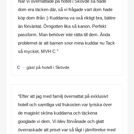
När vi övernattade på hotell i Skövde så hade
dom era täcken där, så vi frågade vart dom hade
köp dom ifrån :) Kuddarna va oxå riktigt bra, bättre
än förväntat. Örngotten lika så kanon. Perfekt
passform. Man behöver inte rätta till dem. Ända
problemet är att barnen snor mina kuddar nu Tack
så mycket. MVH C ”
gäst på hotell i Skövde
C
“Efter att jag med familj övernattat på exklusivt
hotell och samtliga vid frukosten var lyriska över
de magiskt sköna kuddarna och täckena
googlade vi dem. Vi blev förvånade och glatt
överraskade att priset var så lågt i jämförelse med