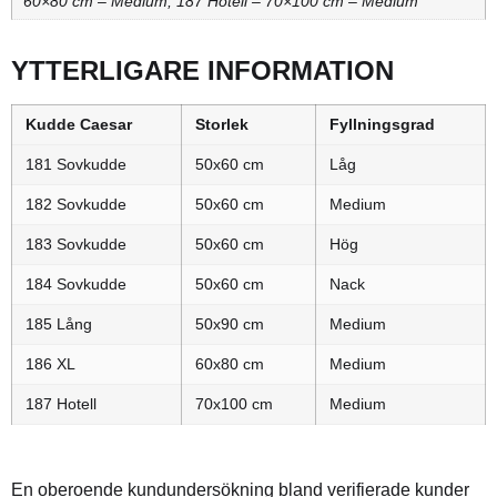
60×80 cm – Medium, 187 Hotell – 70×100 cm – Medium
YTTERLIGARE INFORMATION
Kudde Caesar
Storlek
Fyllningsgrad
181 Sovkudde
50x60 cm
Låg
182 Sovkudde
50x60 cm
Medium
183 Sovkudde
50x60 cm
Hög
184 Sovkudde
50x60 cm
Nack
185 Lång
50x90 cm
Medium
186 XL
60x80 cm
Medium
187 Hotell
70x100 cm
Medium
En oberoende kundundersökning bland verifierade kunder