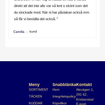
direkt att det inte alls var så lent o skönt som det
du skickade med. När ni har påslakan också mm
så får vi beställa det också. ”
kund
Camilla
Meny
Snabblänkar
Kontakt
SORTIMENT
Hem
Alevägen 1,
291 62,
TÄCKEN
Integritetspolicy
Kristianstad
KUDDAR
Köpvillkor
E-post: