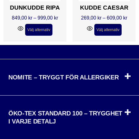
DUNKUDDE RIPA
KUDDE CAESAR
849,00
kr
–
999,00
kr
269,00
kr
–
609,00
kr
Välj alternativ
Välj alternativ
NOMITE – TRYGGT FÖR ALLERGIKER
ÖKO-TEX STANDARD 100 – TRYGGHET
I VARJE DETALJ