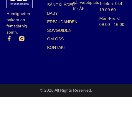
vår webbplats
Telefon: 044 -
SÄNGKLÄDER
för ÅF
19 09 60
BABY
Hemligheten
Mån-Fre kl
bakom en
ERBJUDANDEN
09:00 - 16:00
femstjärnig
SOVGUIDEN
sömn.
OM OSS
KONTAKT
© 2026 All Rights Reserved.