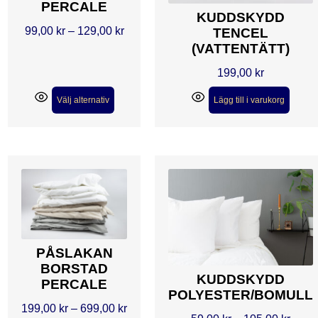
PERCALE
KUDDSKYDD
99,00
kr
–
129,00
kr
TENCEL
(VATTENTÄTT)
199,00
kr
Välj alternativ
Lägg till i varukorg
PÅSLAKAN
BORSTAD
KUDDSKYDD
PERCALE
POLYESTER/BOMULL
199,00
kr
–
699,00
kr