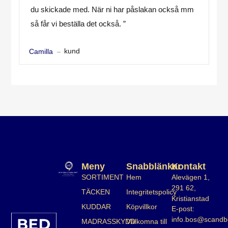
du skickade med. När ni har påslakan också mm
så får vi beställa det också. ”
kund
Camilla
Meny
Snabblänkar
Kontakt
SORTIMENT
Hem
Alevägen 1,
291 62,
TÄCKEN
Integritetspolicy
Kristianstad
KUDDAR
Köpvillkor
E-post:
info.bos@scandb
MADRASSKYDD
Välkomna till