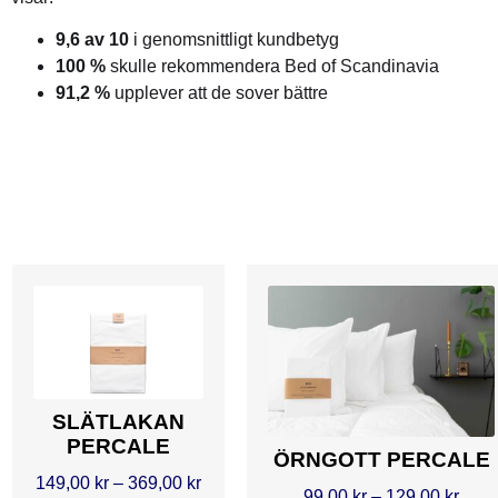
9,6 av 10
i genomsnittligt kundbetyg
100 %
skulle rekommendera Bed of Scandinavia
91,2 %
upplever att de sover bättre
SLÄTLAKAN
PERCALE
ÖRNGOTT PERCALE
149,00
kr
–
369,00
kr
99,00
kr
–
129,00
kr