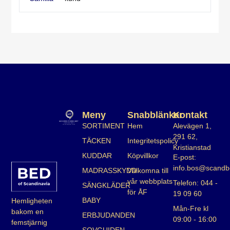
Meny
Snabblänkar
Kontakt
SORTIMENT
Hem
Alevägen 1,
291 62,
TÄCKEN
Integritetspolicy
Kristianstad
KUDDAR
Köpvillkor
E-post:
info.bos@scandb
MADRASSKYDD
Välkomna till
vår webbplats
Telefon: 044 -
SÄNGKLÄDER
för ÅF
19 09 60
BABY
Hemligheten
Mån-Fre kl
bakom en
ERBJUDANDEN
09:00 - 16:00
femstjärnig
SOVGUIDEN